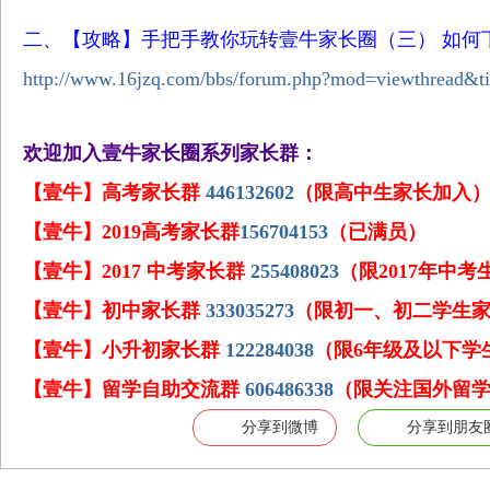
二、
【攻略】手把手教你玩转壹牛家长圈（三） 如何
http://www.16jzq.com/bbs/forum.php?mod=viewthread&
欢迎加入壹牛家长圈系列家长群：
【壹牛】高考家长群
446132602
（限高中生家长加入
【壹牛】2019高考家长群
156704153
（已满员）
【壹牛】2017 中考家长群
255408023
（限2017年中
【壹牛】初中家长群
333035273
（限初一、初二学生
【壹牛】小升初家长群
122284038
（限6年级及以下学
【壹牛】留学自助交流群
606486338
（限关注国外留
分享到微博
分享到朋友