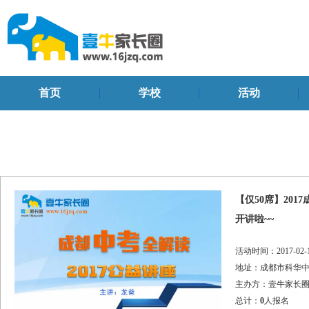
首页
学校
活动
【仅50席】20
开讲啦~~
活动时间：2017-02-16
地址：成都市科华中
主办方：壹牛家长
总计：
0
人报名